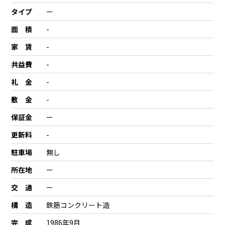
タイプ
ー
面 積
-
家 賃
-
共益費
-
礼 金
-
敷 金
-
保証金
ー
更新料
-
駐車場
無し
所在地
ー
交 通
ー
構 造
鉄筋コンクリート造
完 成
1986年9月