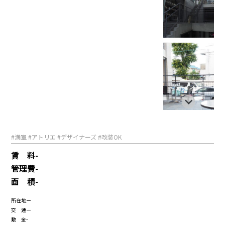
#満室 #アトリエ #デザイナーズ #改装OK
賃 料
-
管理費
-
面 積
-
所在地
ー
交 通
ー
敷 金
-