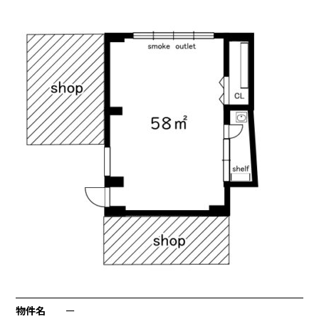
物件名
ー