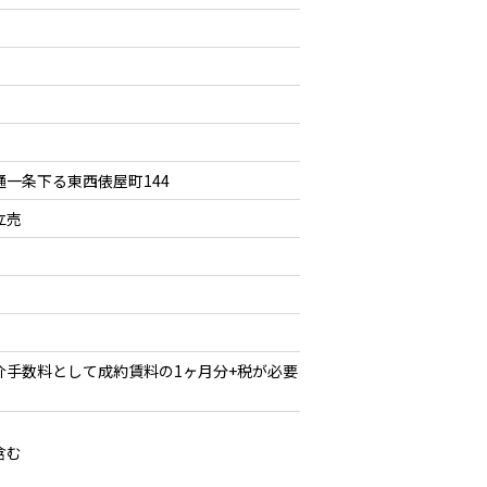
一条下る東西俵屋町144
立売
介手数料として成約賃料の1ヶ月分+税が必要
含む