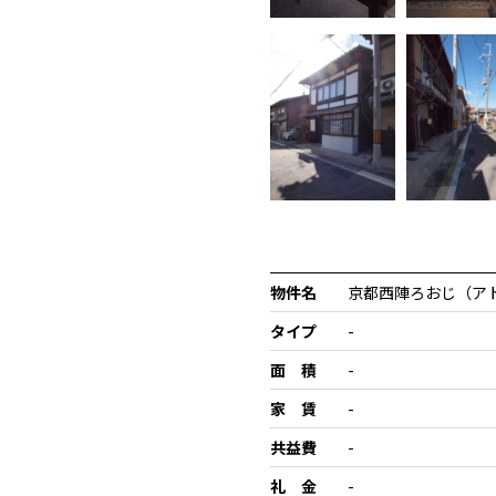
物件名
京都西陣ろおじ（ア
タイプ
-
面 積
-
家 賃
-
共益費
-
礼 金
-