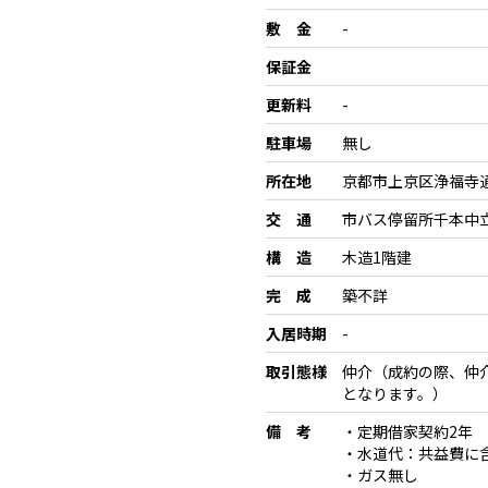
敷 金
-
保証金
更新料
-
駐車場
無し
所在地
京都市上京区浄福寺通
交 通
市バス停留所千本中
構 造
木造1階建
完 成
築不詳
入居時期
-
取引態様
仲介（成約の際、仲
となります。）
備 考
・定期借家契約2年
・水道代：共益費に
・ガス無し