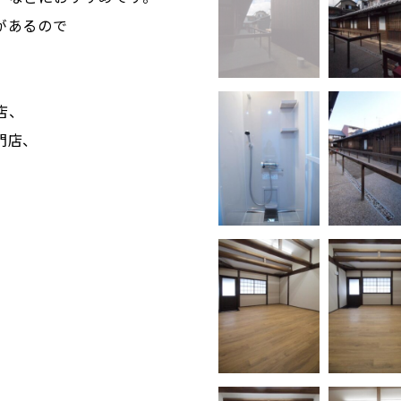
があるので
店、
門店、