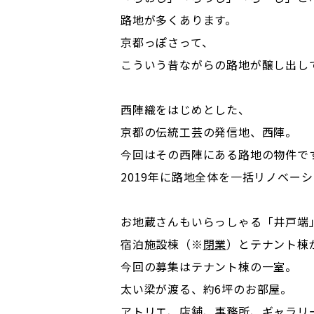
路地が多くあります。
京都っぽさって、
こういう昔ながらの路地が醸し出し
西陣織をはじめとした、
京都の伝統工芸の発信地、西陣。
今回はその西陣にある路地の物件で
2019年に路地全体を一括リノベー
お地蔵さんもいらっしゃる「井戸端
宿泊施設棟（※
閉業
）とテナント棟
今回の募集はテナント棟の一室。
太い梁が渡る、約6坪のお部屋。
アトリエ、店舗、事務所、ギャラリ