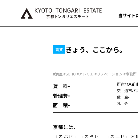
当サイト
きょう、ここから。
賃貸
#満室 #SOHO #アトリエ #リノベーション #事務所
-
所在地
京都
賃 料
交 通
市バ
-
管理費
敷 金
-
-
礼 金
-
面 積
京都には、
「ろおじ」「ろうじ」「ろーじ」と