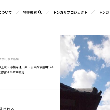
／
／
／
について
物件検索
トンガリプロジェクト
トンガ
 #京町家 #店舗
市上京区浄福寺通一条下る東西俵屋町144
ス停留所千本中立売
呼ばれる