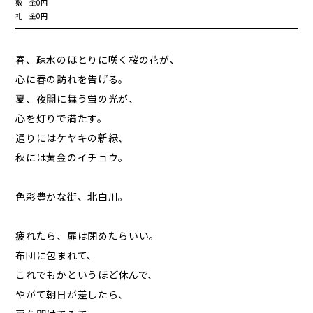
敷 金
0円
礼 金
0円
春、疎水のほとりに咲く桜の花が、
心に春の訪れを告げる。
夏、夜闇に舞う蛍の光が、
心を灯りで満たす。
通りにはケヤキの新緑、
秋には黄金のイチョウ。
色彩豊かな街、北白川。
疲れたら、扉は閉めたらいい。
布団に包まれて、
これでもかというほど休んで、
やがて朝日が差したら、