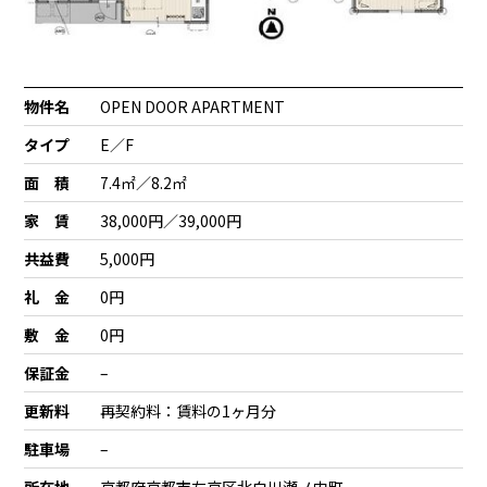
物件名
OPEN DOOR APARTMENT
タイプ
E／F
面 積
7.4㎡／8.2㎡
家 賃
38,000円／39,000円
共益費
5,000円
礼 金
0円
敷 金
0円
保証金
–
更新料
再契約料：賃料の1ヶ月分
駐車場
–