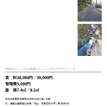
#RENT #シングル #住居 #シェアハウス #デザイナーズ
賃 料
38,000円／39,000円
管理費
5,000円
面 積
7.4㎡／8.2㎡
所在地
京都府京都市左京区北白川瀬ノ内町
交 通
叡山電鉄叡山本線「茶山・京都芸術大学」駅 徒歩9分