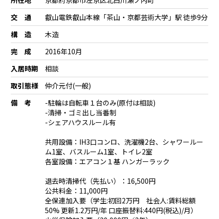
所在地
京都府京都市左京区北白川瀬ノ内町
交 通
叡山電鉄叡山本線「茶山・京都芸術大学」駅 徒歩9分
構 造
木造
完 成
2016年10月
入居時期
相談
取引態様
仲介元付(一般)
備 考
-駐輪は自転車１台のみ(原付は相談)
-清掃・ゴミ出し当番制
-シェアハウスルール有
共用設備：IH3口コンロ、洗濯機2台、シャワールー
ム1室、バスルーム1室、トイレ2室
各室設備：エアコン１基 ハンガーラック
退去時清掃代（先払い）：16,500円
公共料金：11,000円
全保連加入要（学生:初回2万円 社会人:賃料総額
50% 更新1.2万円/年 口座振替料:440円(税込)/月）