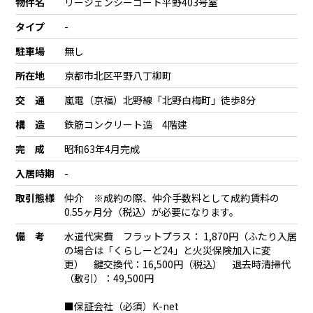
物件名
リージェンシーコート平野403号室
タイプ
-
駐車場
無し
所在地
京都市北区平野八丁柳町
交 通
嵐電（京福）北野線「北野白梅町」徒歩8分
構 造
鉄筋コンクリート造 4階建
完 成
昭和63年4月完成
入居時期
-
取引態様
仲介 ※成約の際、仲介手数料として成約賃料の
0.55ヶ月分（税込）が必要になります。
備 考
水道代実費 フラットプラス： 1,870円（ふたり入居
の場合は「くらしーど24」と火災保険加入に変
更） 鍵交換代：16,500円（税込） 退去時清掃代
（敷引）：49,500円
■保証会社（必須）K-net