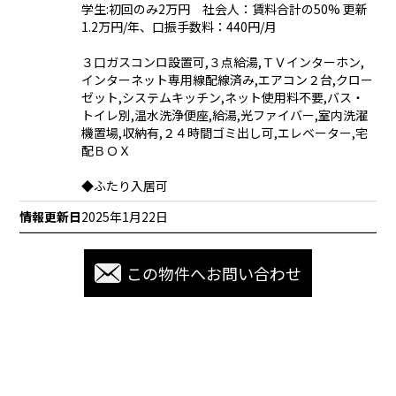
学生:初回のみ2万円 社会人：賃料合計の50% 更新
1.2万円/年、口振手数料：440円/月
３口ガスコンロ設置可,３点給湯,ＴＶインターホン,
インターネット専用線配線済み,エアコン２台,クロー
ゼット,システムキッチン,ネット使用料不要,バス・
トイレ別,温水洗浄便座,給湯,光ファイバー,室内洗濯
機置場,収納有,２４時間ゴミ出し可,エレベーター,宅
配ＢＯＸ
◆ふたり入居可
情報更新日
2025年1月22日
この物件へお問い合わせ