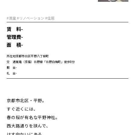
#満室 #リノベーション #住居
賃 料
-
管理費
-
面 積
-
所在地
京都市北区平野八丁柳町
交 通
嵐電（京福）北野線「北野白梅町」徒歩8分
敷 金
-
礼 金
-
京都市北区・平野。
すぐ近くには、
春の桜が有名な平野神社。
西大路通りを挟んで、
はす向かいにある