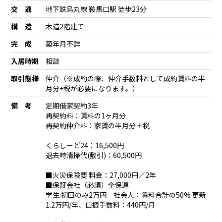
交 通
地下鉄烏丸線 鞍馬口駅 徒歩23分
構 造
木造2階建て
完 成
築年月不詳
入居時期
相談
取引態様
仲介（※成約の際、仲介手数料として成約賃料の半
月分+税が必要になります。）
備 考
定期借家契約3年
再契約料：賃料の1ヶ月分
再契約仲介料：家賃の半月分＋税
くらしーど24：16,500円
退去時清掃代(敷引)：60,500円
■火災保険要 料金：27,000円／2年
■保証会社（必須）全保連
学生:初回のみ2万円 社会人：賃料合計の50% 更新
1.2万円/年、口振手数料：440円/月