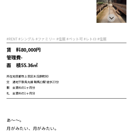
#RENT #シングル #ファミリー #住居 #ペット可 #レトロ #住居
賃 料
80,000円
管理費
-
面 積
55.36㎡
所在地
京都市上京区木瓜原町80
交 通
地下鉄烏丸線 鞍馬口駅 徒歩23分
敷 金
賃料の1ヶ月分
礼 金
賃料の1ヶ月分
あ～～。
月がみたい、月がみたい。