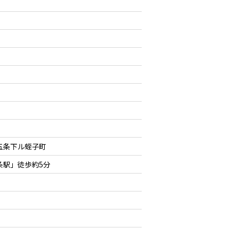
五条下ル蛭子町
条駅」徒歩約5分