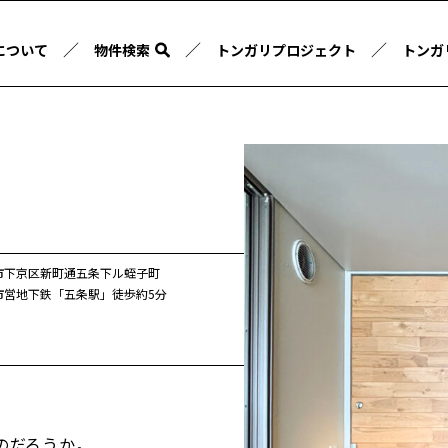
／
／
／
について
物件検索
トンガリプロジェクト
トンガ
市下京区新町通五条下ル蛭子町
市営地下鉄「五条駅」徒歩約5分
のだろうか。