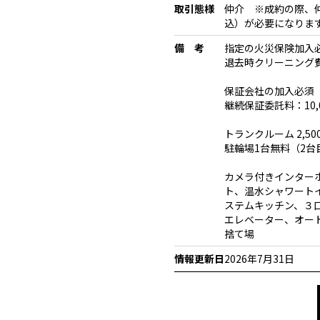
取引態様
仲介 ※成約の際、仲
込）が必要になりま
備 考
指定の火災保険加入
退去時クリーニング費用
保証会社の加入必須
継続保証委託料：10,0
トランクルーム 2,5
駐輪場1台無料（2台
カメラ付きインター
ト、温水シャワート
ステムキッチン、３
エレベーター、オー
捨て場
情報更新日
2026年7月31日