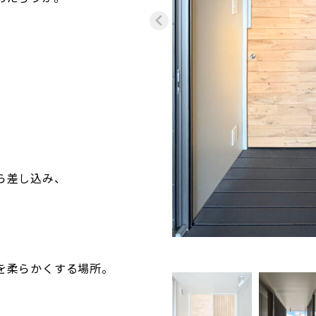
、
ら差し込み、
、
を柔らかくする場所。
、