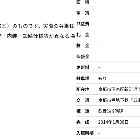
面 積
-
家 賃
-
共益費
-
号室）のものです。実際の募集住
礼 金
-
光・内装・設備仕様等が異なる場
敷 金
-
保証金
更新料
-
駐車場
有り
所在地
京都市下京区新町通
交 通
京都市営地下鉄「五
構 造
鉄骨造 9階建
完 成
2014年1月30日
入居時期
-