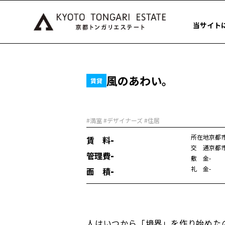
当サイト
風のあわい。
賃貸
#満室 #デザイナーズ #住居
-
所在地
京都
賃 料
交 通
京都
-
管理費
敷 金
-
-
礼 金
-
面 積
人はいつから「境界」を作り始めた