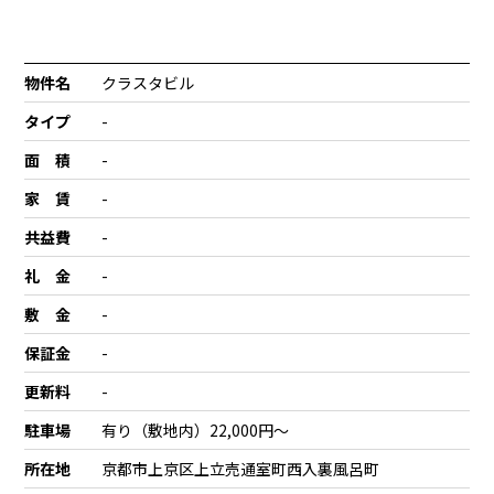
物件名
クラスタビル
タイプ
-
面 積
-
家 賃
-
共益費
-
礼 金
-
敷 金
-
保証金
-
更新料
-
駐車場
有り（敷地内）22,000円〜
所在地
京都市上京区上立売通室町西入裏風呂町