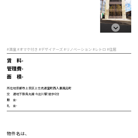
#満室 #オマケ付き #デザイナーズ #リノベーション #レトロ #住居
賃 料
-
管理費
-
面 積
-
所在地
京都市上京区上立売通室町西入裏風呂町
交 通
地下鉄烏丸線 今出川駅 徒歩6分
敷 金
-
礼 金
-
物件名は、