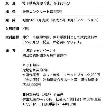
交 通
地下鉄烏丸線 今出川駅 徒歩6分
構 造
鉄筋コンクリート造 3階建
完 成
昭和56年7月完成（平成25年10月リノベーション）
入居時期
相談
取引態様
仲介 ※成約の際、仲介手数料として成約賃料の
0.55ヶ月分（税込）が必要になります。
備 考
※減額キャンペーン中
初回契約期間のみ賃料減額中
ネット無料
定期借家契約2年
水道代実費 ネット無料 フラットプラス:2,200円
（火災保険、24時間安心サポート等）退去時清掃
代:55,000円
■保証会社（必須）全保連
学生:初回のみ2万円 社会人：賃料合計の50% 更新
1.2万円/年、口振手数料：440円/月