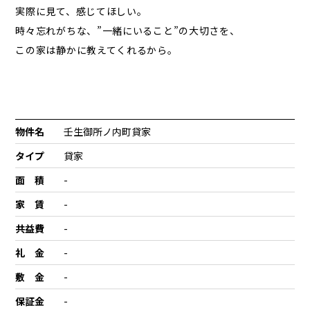
実際に見て、感じてほしい。
時々忘れがちな、”一緒にいること”の大切さを、
この家は静かに教えてくれるから。
物件名
壬生御所ノ内町貸家
タイプ
貸家
面 積
-
家 賃
-
共益費
-
礼 金
-
敷 金
-
保証金
-