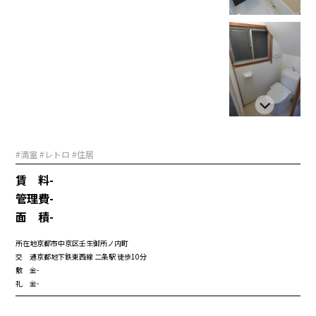
#満室 #レトロ #住居
賃 料
-
管理費
-
面 積
-
所在地
京都市中京区壬生御所ノ内町
交 通
京都地下鉄東西線 二条駅 徒歩10分
敷 金
-
礼 金
-