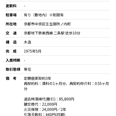
更新料
-
駐車場
有り（敷地内）※制限有
所在地
京都市中京区壬生御所ノ内町
交 通
京都地下鉄東西線 二条駅 徒歩10分
構 造
木造
完 成
1975年5月
入居時期
-
取引態様
専任
備 考
定期借家契約3年
再契約料：賃料の1ヶ月分、再契約仲介料：0.55ヶ月
分
退去時清掃代(敷引)：85,800円
鍵交換代：22,000円
火災保険：24,000円／2年
引落手数料：440円(月額)