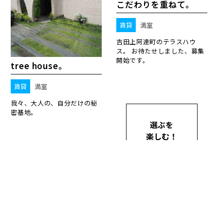
こだわりを重ねて。
賃貸
満室
吉田上阿達町のテラスハウ
ス。 お待たせしました、募集
開始です。
tree house。
賃貸
満室
我々、大人の、自分だけの秘
密基地。
選ぶを
楽しむ！
京都の不動産
セレクトサイト