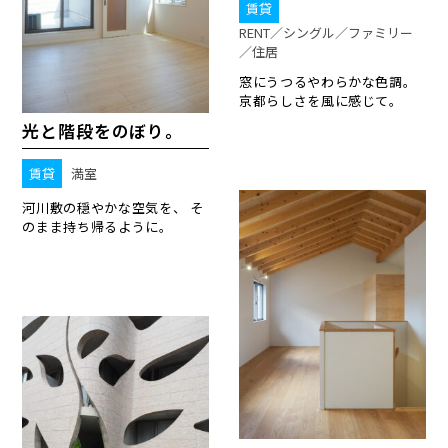
賃貸
RENT／シングル／ファミリー
／住居
窓にうつるやわらかな色調。
京都らしさを風に感じて。
光と階段をのぼり。
賃貸
満室
河川敷の穏やかな空気を、 そ
のまま持ち帰るように。