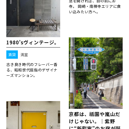
窓を開ければ、目の前にお
寺。 岡崎・南禅寺エリアに食
い込みたい方へ。
1980’sヴィンテージ。
賃貸
満室
古き良き時代のフレーバー香
る、昭和世代屈指のデザイナ
ーズマンション。
京都は、祇園や嵐山だ
けじゃない。｜紫野
に“新町家”のお宿が誕