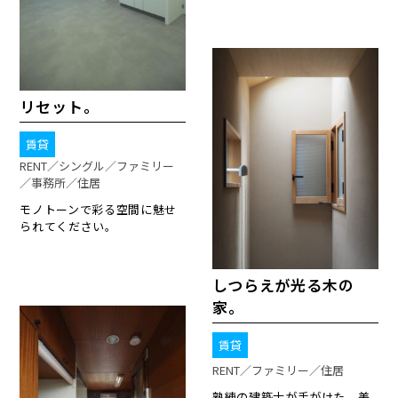
リセット。
賃貸
RENT／シングル／ファミリー
／事務所／住居
モノトーンで彩る空間に魅せ
られてください。
しつらえが光る木の
家。
賃貸
RENT／ファミリー／住居
熟練の建築士が手がけた、美