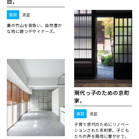
白。
賃貸
満室
裏の竹山を背負い、自然豊か
な地に建つデザイナーズ。
現代っ子のための京町
家。
賃貸
満室
子育て世代のためにリノベー
ションされた京町家。子ども
たちの声を路地に響かせて。