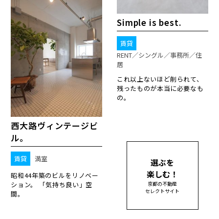
Simple is best.
賃貸
RENT／シングル／事務所／住
居
これ以上ないほど削られて、
残ったものが本当に必要なも
の。
西大路ヴィンテージビ
ル。
賃貸
満室
選ぶを
楽しむ！
昭和44年築のビルをリノベー
ション。 「気持ち良い」空
京都の不動産
セレクトサイト
間。