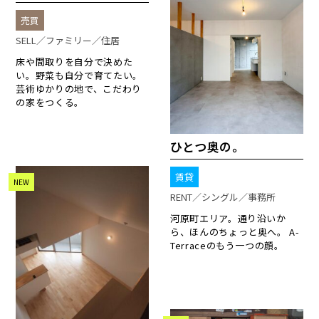
売買
SELL／ファミリー／住居
床や間取りを自分で決めた
い。野菜も自分で育てたい。
芸術ゆかりの地で、こだわり
の家をつくる。
ひとつ奥の。
賃貸
NEW
RENT／シングル／事務所
河原町エリア。通り沿いか
ら、ほんのちょっと奥へ。 A-
Terraceのもう一つの顔。