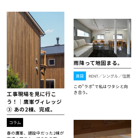
雨降って地固まる。
賃貸
RENT／シングル／住居
この"ラボ"で私はワタシと向
き合う。
工事現場を見に行こ
う！｜鷹峯ヴィレッジ
③ あの2棟、完成。
コラム
春の鷹峯、建設中だった2棟が