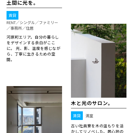
土間に光を。
賃貸
RENT／シングル／ファミリー
／事務所／住居
河原町エリア。自分の暮らし
をデザインする余白がここ
に。 光、影、温度を感じなが
ら、丁寧に生きるための空
間。
木と光のサロン。
賃貸
満室
古い社員寮を木の温もりを活
かしてリノベした、居心地の