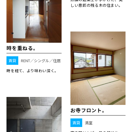
しい意匠の残る木の住まい。
時を重ねる。
賃貸
RENT／シングル／住居
時を経て、より味わい深く。
お寺フロント。
賃貸
満室