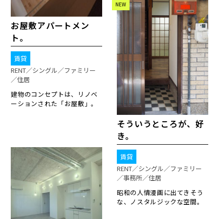
NEW
お屋敷アパートメン
ト。
賃貸
RENT／シングル／ファミリー
／住居
建物のコンセプトは、リノベ
ーションされた「お屋敷」。
そういうところが、好
き。
賃貸
RENT／シングル／ファミリー
／事務所／住居
昭和の人情漫画に出てきそう
な、ノスタルジックな空間。