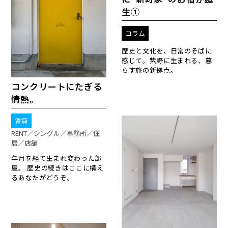
生①
コラム
歴史と文化を、日常のそばに
感じて。紫野に生まれる、暮
らす旅の新拠点。
コンクリートにたぎる
情熱。
賃貸
RENT／シングル／事務所／住
居／店舗
年月を経て生まれ変わった部
屋。 歴史の続きはここに構え
るあなたがどうぞ。